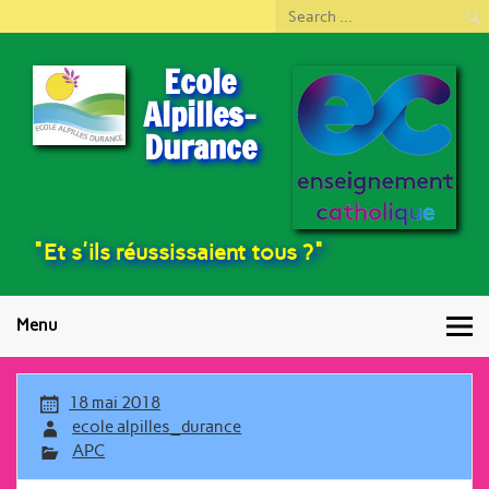
Ecole
Alpilles-
Durance
"Et s'ils réussissaient tous ?"
Menu
18 mai 2018
ecole alpilles_durance
APC