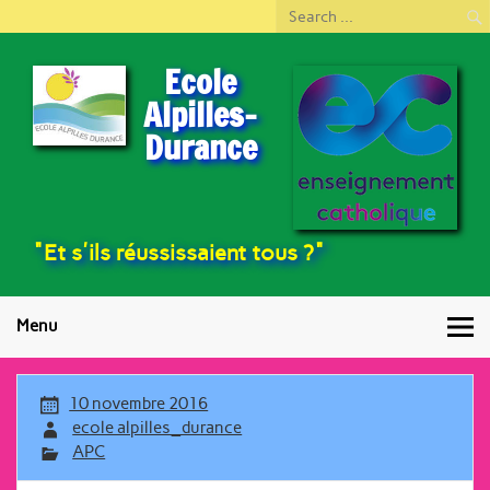
Ecole
Alpilles-
Durance
"Et s'ils réussissaient tous ?"
Menu
10 novembre 2016
ecole alpilles_durance
APC