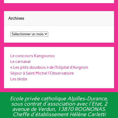
Archives
Archives
Le concours Kangourou
Le carnaval
« Les ptits doudous » de l’hôpital d’Avignon
Séjour à Saint Michel l’Observatoire
Les blobs
Ecole privée catholique Alpilles-Durance,
sous contrat d'association avec l'Etat, 2
avenue de Verdun, 13870 ROGNONAS.
Cheffe d´établissement Hélène Carletti