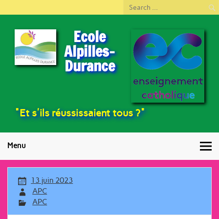
Ecole
Alpilles-
Durance
"Et s'ils réussissaient tous ?"
Menu
13 juin 2023
APC
APC