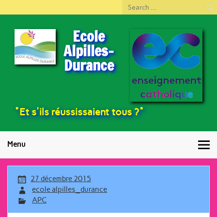
Ecole
Alpilles-
Durance
"Et s'ils réussissaient tous ?"
Menu
27 décembre 2015
ecole alpilles_durance
APC