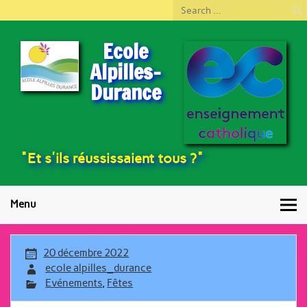
Ecole
Alpilles-
Durance
"Et s'ils réussissaient tous ?"
Menu
20 décembre 2022
ecole alpilles_durance
Evénements
,
Fêtes