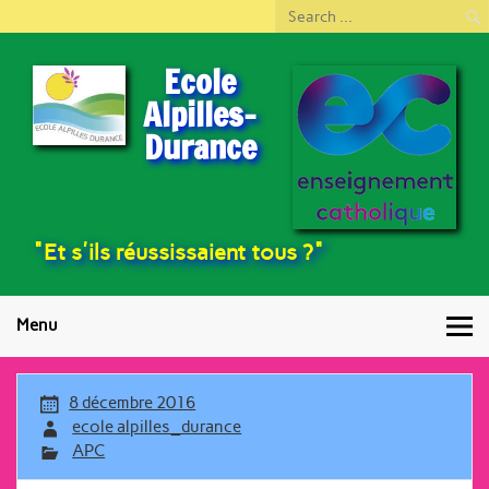
Ecole
Alpilles-
Durance
"Et s'ils réussissaient tous ?"
Menu
8 décembre 2016
ecole alpilles_durance
APC