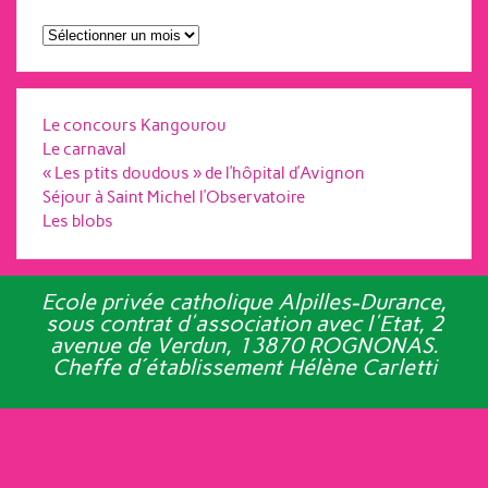
Archives
Le concours Kangourou
Le carnaval
« Les ptits doudous » de l’hôpital d’Avignon
Séjour à Saint Michel l’Observatoire
Les blobs
Ecole privée catholique Alpilles-Durance,
sous contrat d'association avec l'Etat, 2
avenue de Verdun, 13870 ROGNONAS.
Cheffe d´établissement Hélène Carletti