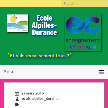
Ecole
Alpilles-
Durance
"Et s'ils réussissaient tous ?"
Menu
27 mars 2016
ecole alpilles_durance