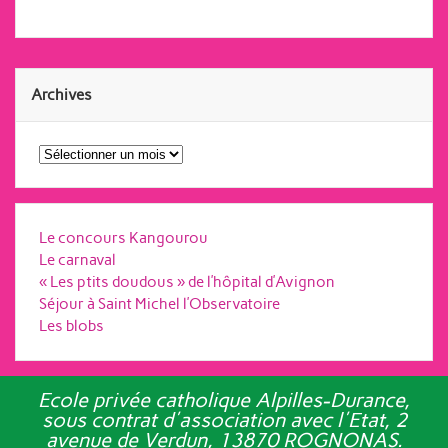
Archives
Archives
Le concours Kangourou
Le carnaval
« Les ptits doudous » de l’hôpital d’Avignon
Séjour à Saint Michel l’Observatoire
Les blobs
Ecole privée catholique Alpilles-Durance,
sous contrat d'association avec l'Etat, 2
avenue de Verdun, 13870 ROGNONAS.