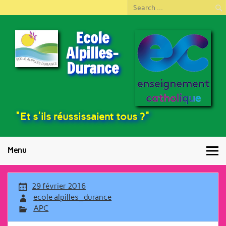
Ecole
Alpilles-
Durance
"Et s'ils réussissaient tous ?"
Menu
29 février 2016
ecole alpilles_durance
APC