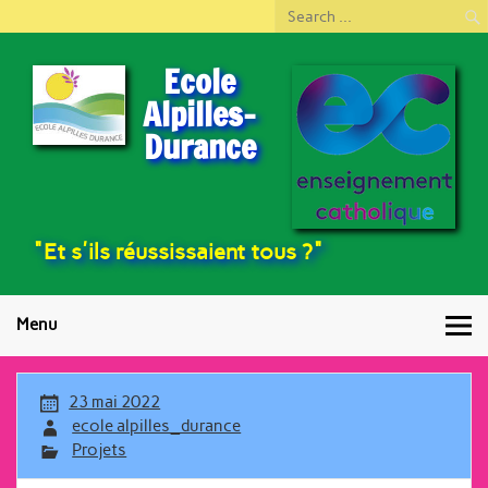
Ecole
Alpilles-
Durance
"Et s'ils réussissaient tous ?"
Menu
23 mai 2022
ecole alpilles_durance
Projets