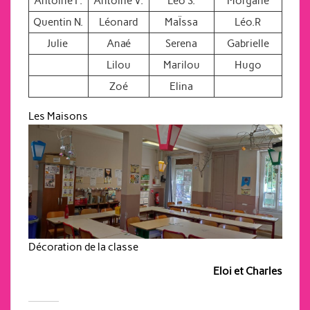
Antoine F.
Antoine V.
Léo S.
Morgane
Quentin N.
Léonard
MaÏssa
Léo.R
Julie
Anaé
Serena
Gabrielle
Lilou
Marilou
Hugo
Zoé
Elina
Les Maisons
Décoration de la classe
Eloi et Charles