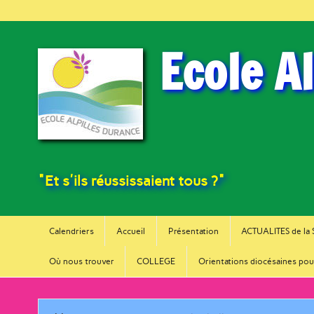
Ecole A
"Et s'ils réussissaient tous ?"
Calendriers
Accueil
Présentation
ACTUALITES de la
Où nous trouver
COLLEGE
Orientations diocésaines pou