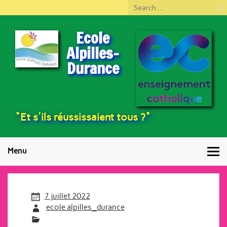
Ecole
Alpilles-
Durance
"Et s'ils réussissaient tous ?"
Menu
7 juillet 2022
ecole alpilles_durance