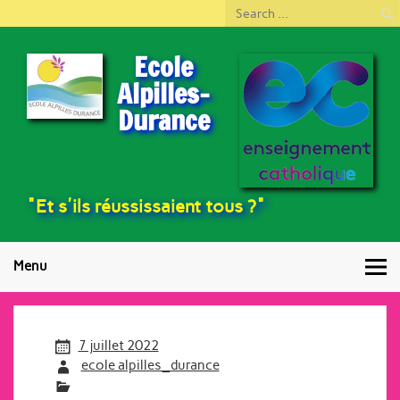
Ecole
Alpilles-
Durance
"Et s'ils réussissaient tous ?"
Menu
7 juillet 2022
ecole alpilles_durance