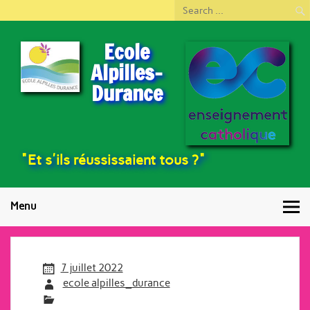
Ecole
Alpilles-
Durance
"Et s'ils réussissaient tous ?"
Menu
7 juillet 2022
ecole alpilles_durance