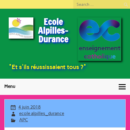
Ecole
Alpilles-
Durance
"Et s'ils réussissaient tous ?"
Menu
4 juin 2018
ecole alpilles_durance
APC