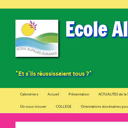
Ecole A
"Et s'ils réussissaient tous ?"
Calendriers
Accueil
Présentation
ACTUALITES de la
Où nous trouver
COLLEGE
Orientations diocésaines pou