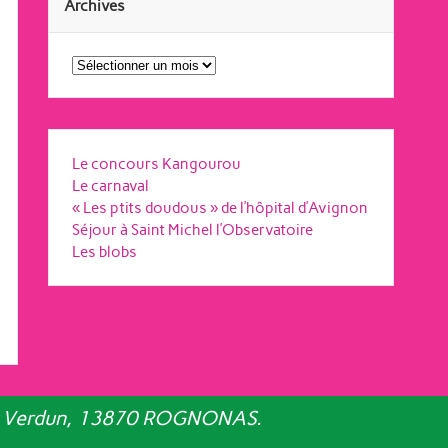
Archives
Archives
Le concours Kangourou
Le carnaval
« Les ptits doudous » de l’hôpital d’Avignon
Séjour à Saint Michel l’Observatoire
Les blobs
e de Verdun, 13870 ROGNONAS.