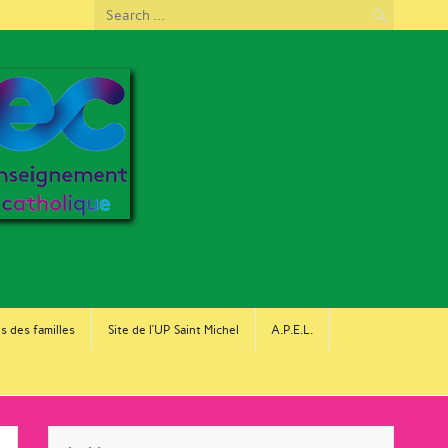
s des familles
Site de l’UP Saint Michel
A.P.E.L.