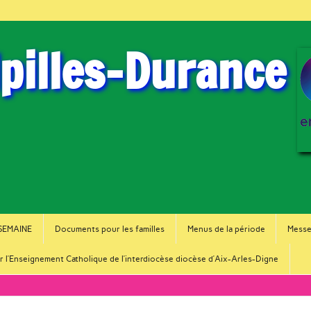
lpilles-Durance
 SEMAINE
Documents pour les familles
Menus de la période
Messe
r l’Enseignement Catholique de l’interdiocèse diocèse d’Aix-Arles-Digne