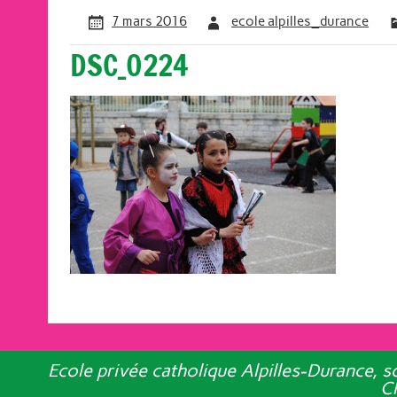
7 mars 2016
ecole alpilles_durance
DSC_0224
Ecole privée catholique Alpilles-Durance,
Ch