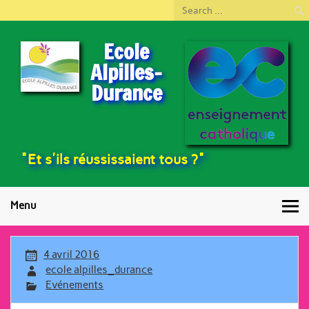
Ecole
Alpilles-
Durance
"Et s'ils réussissaient tous ?"
Menu
4 avril 2016
ecole alpilles_durance
Evénements